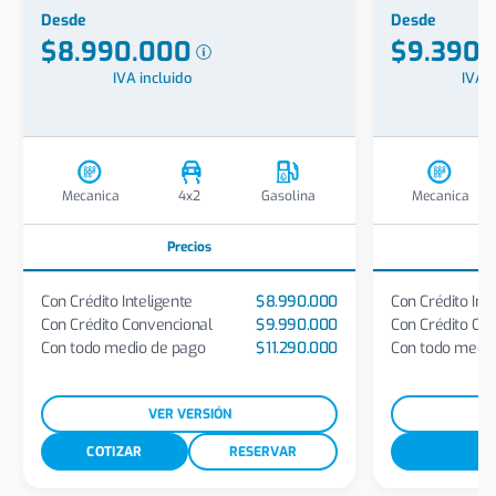
Desde
Desde
$8.990.000
$9.390.
IVA incluido
IVA i
Mecanica
4x2
Gasolina
Mecanica
Precios
Con Crédito Inteligente
$8.990.000
Con Crédito Int
Con Crédito Convencional
$9.990.000
Con Crédito Co
Con todo medio de pago
$11.290.000
Con todo medio
VER VERSIÓN
COTIZAR
RESERVAR