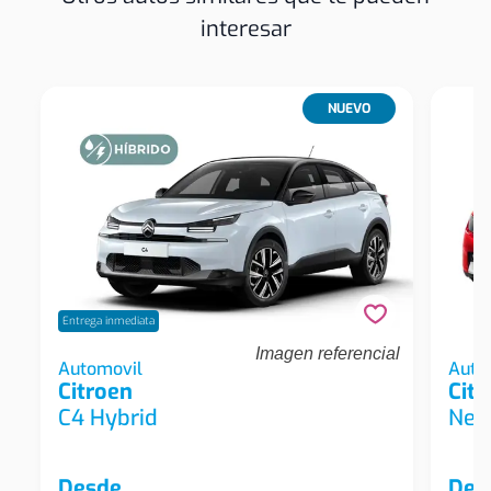
interesar
NUEVO
Entrega inmediata
Imagen referencial
Citroen C4 Hybrid C4 Plus Hybrid 136hp At
Automovil
Citro
Auto
Citroen
Citr
Automovil
Pack 
C4 Hybrid
New
Desde
Des