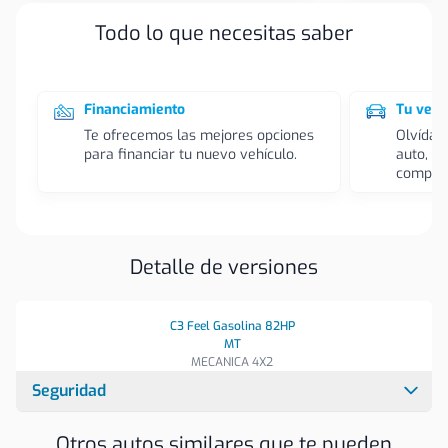
Todo lo que necesitas saber
Financiamiento
Tu vehí
Te ofrecemos las mejores opciones
Olvídat
para financiar tu nuevo vehículo.
auto, l
compra
Detalle de versiones
C3 Feel Gasolina 82HP
MT
MECANICA 4X2
Seguridad
Abs Sistema
Antibloqueo De Frenos
Otros autos similares que te pueden