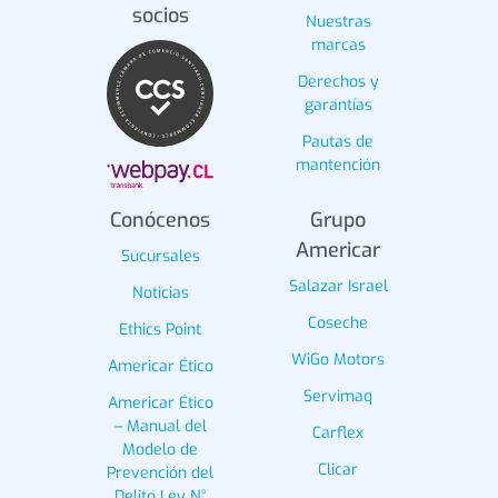
socios
Nuestras
marcas
Derechos y
garantías
Pautas de
mantención
Conócenos
Grupo
Americar
Sucursales
Salazar Israel
Noticias
Coseche
Ethics Point
WiGo Motors
Americar Ético
Servimaq
Americar Ético
– Manual del
Carflex
Modelo de
Clicar
Prevención del
Delito Ley N°