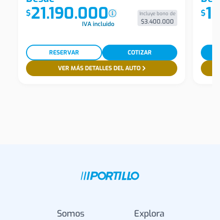
21.190.000
1
$
$
Incluye bono de
$3.400.000
IVA incluido
RESERVAR
COTIZAR
VER MÁS DETALLES DEL AUTO
Somos
Explora