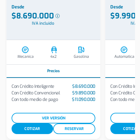
Desde
Desde
$8.690.000
$9.990
IVA incluido
IVA i
Mecanica
4x2
Gasolina
Automatica
Precios
Con Crédito Inteligente
$8.690.000
Con Crédito Int
Con Crédito Convencional
$9.890.000
Con Crédito Co
Con todo medio de pago
$11.090.000
Con todo medio
VER VERSIÓN
COTIZAR
RESERVAR
COTIZAR