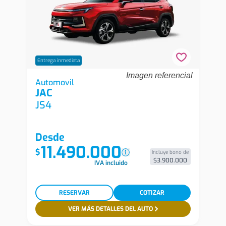
Entrega inmediata
Imagen referencial
Jac Js4 Js4 1.5t Cvt Comfort 6c Automovil
Automovil
JAC
JS4
Desde
11.490.000
$
Incluye bono de
$3.900.000
IVA incluido
RESERVAR
COTIZAR
VER MÁS DETALLES DEL AUTO