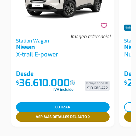
Entrega
Imagen referencial
Nissan X-Trail E-Power X-Trail Exclusive E-
Station Wagon
Nissa
Stat
Nissan
Nis
Power Awd Station Wagon
2r S
X-trail E-power
Nuev
Desde
Des
36.610.000
2
$
$
Incluye bono de
$10.686.472
IVA incluido
COTIZAR
VER MÁS DETALLES DEL AUTO