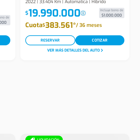
2022 | 33.404 Km | Automatica | Hibrido
19.990.000
Incluye bono de
$
$1.000.000
ono de
000
383.561
*
Cuota
/
36 meses
$
RESERVAR
COTIZAR
VER MÁS DETALLES DEL AUTO
LIQUIDACIÓN