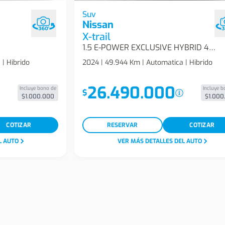
oque 2.0i R-
Nissan X-Trail 1.5 E-Power Exclusive H
Suv
Nissan
4x4 Cvt At 5p Suv
X-trail
1.5 E-POWER EXCLUSIVE HYBRID 4X4 CVT AT 5P
| Hibrido
2024 | 49.944 Km | Automatica | Hibrido
26.490.000
Incluye bono de
Incluye b
$
$1.000.000
$1.000
COTIZAR
RESERVAR
COTIZAR
L AUTO
VER MÁS DETALLES DEL AUTO