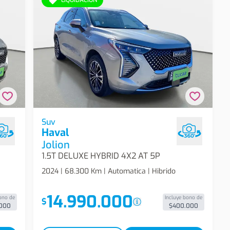
brid
Haval Jolion 1.5t Deluxe Hybrid 4x2 At 5p Suv
Suv
Haval
Jolion
1.5T DELUXE HYBRID 4X2 AT 5P
2024 | 68.300 Km | Automatica | Hibrido
14.990.000
ono de
Incluye bono de
$
000
$400.000