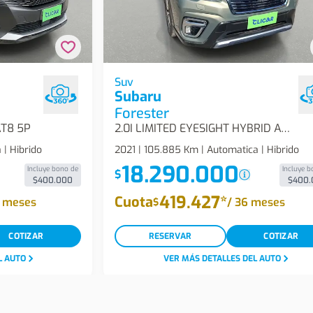
d4 300 4x4 Eat8
Subaru Forester 2.0i Limited Eyesight
Suv
Subaru
Awd Cvt At 5p Suv
Forester
AT8 5P
2.0I LIMITED EYESIGHT HYBRID AWD CVT AT 5P
| Hibrido
2021 | 105.885 Km | Automatica | Hibrido
18.290.000
Incluye bono de
Incluye b
$
$400.000
$400.
419.427
*
Cuota
 meses
/
36 meses
$
COTIZAR
RESERVAR
COTIZAR
L AUTO
VER MÁS DETALLES DEL AUTO