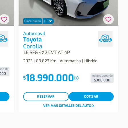
Único dueño
+1
 Hybrid
Toyota Corolla 1.8 Seg 4x2 Cvt At 4p
Automovil
Toyota
Automovil
Corolla
1.8 SEG 4X2 CVT AT 4P
2023 | 89.823 Km | Automatica | Hibrido
ono de
000
18.990.000
Incluye bono de
$
$300.000
RESERVAR
COTIZAR
VER MÁS DETALLES DEL AUTO