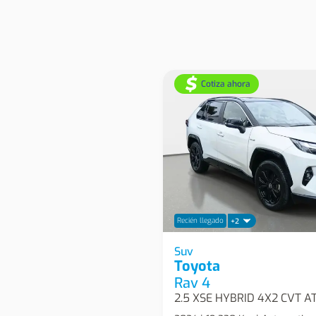
Cotiza ahora
Recién llegado
+2
Toyota Rav 4 2.5 Xse Hybri
Suv
Toyota
Suv
Rav 4
2.5 XSE HYBRID 4X2 CVT A