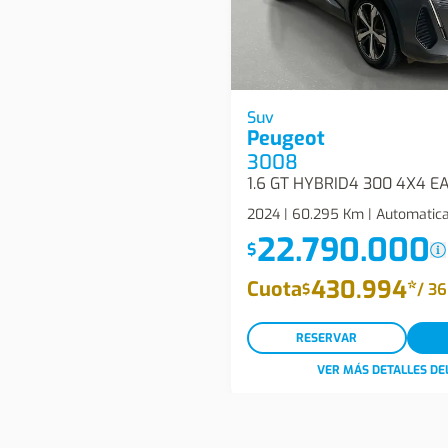
Peugeot 3008 1.6 Gt Hybri
Suv
Peugeot
5p Suv
3008
1.6 GT HYBRID4 300 4X4 E
2024 | 60.295 Km | Automatica 
22.790.000
$
430.994
*
Cuota
/
36
$
RESERVAR
VER MÁS DETALLES DE