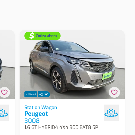
Cotiza ahora
2 llaves
+2
p Suv
Peugeot 3008 1.6 Gt Hybrid4 4x4 300 Eat8
Station Wagon
Peugeot
5p Station Wagon
3008
1.6 GT HYBRID4 4X4 300 EAT8 5P