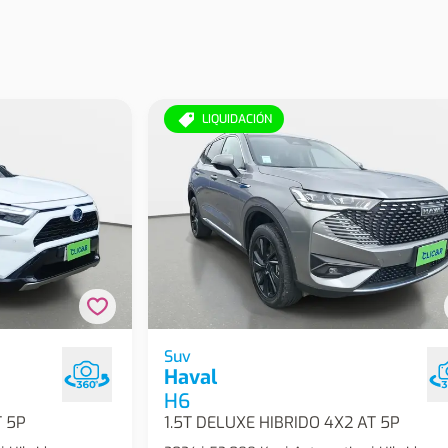
LIQUIDACIÓN
d 4x2 Cvt At 5p
Haval H6 1.5t Deluxe Hibrido 4x2 At 5
Suv
Haval
H6
T 5P
1.5T DELUXE HIBRIDO 4X2 AT 5P