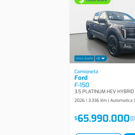
Único dueño
+2
Ford F-150 3.5 Platinum He
Camioneta
Ford
4x4 At 4p Camioneta
F-150
2026 | 3.336 Km | Automatica |
65.990.000
$