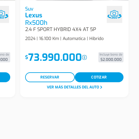
ybrid
Lexus Rx500h 2.4 F Sport Hybrid 4x4 At 5p
Suv
Lexus
Suv
Rx500h
2.4 F SPORT HYBRID 4X4 AT 5P
2024 | 16.100 Km | Automatica | Hibrido
73.990.000
ono de
Incluye bono de
$
.000
$2.000.000
RESERVAR
COTIZAR
VER MÁS DETALLES DEL AUTO