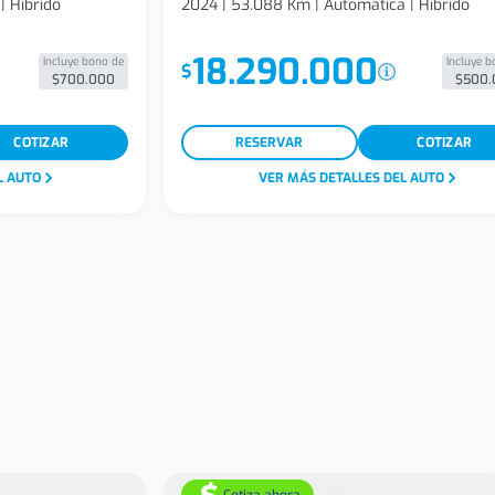
| Hibrido
2024 | 53.088 Km | Automatica | Hibrido
18.290.000
Incluye bono de
Incluye b
$
$700.000
$500.
COTIZAR
RESERVAR
COTIZAR
L AUTO
VER MÁS DETALLES DEL AUTO
Cotiza ahora