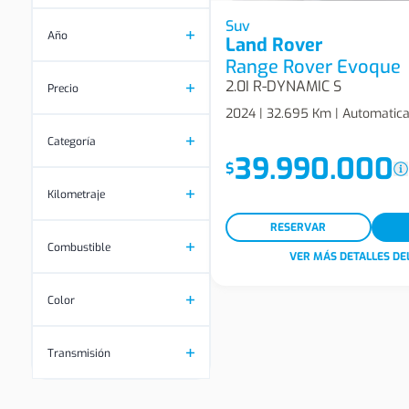
Land Rover Range Rover Ev
Suv
Año
Land Rover
Dynamic S Suv
Range Rover Evoque
2.0I R-DYNAMIC S
Precio
2024 | 32.695 Km | Automatica 
Categoría
39.990.000
$
Kilometraje
RESERVAR
Combustible
VER MÁS DETALLES DE
Color
Transmisión