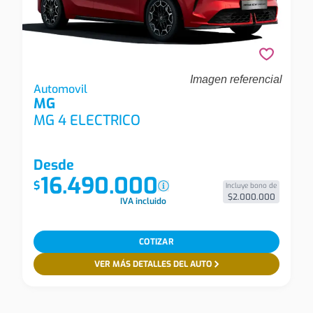
Imagen referencial
Mg Mg 4 Electrico Mg 4 Urban Ev 43 Kwh Com
Automovil
MG
Automovil
MG 4 ELECTRICO
Desde
16.490.000
$
Incluye bono de
$2.000.000
IVA incluido
COTIZAR
VER MÁS DETALLES DEL AUTO