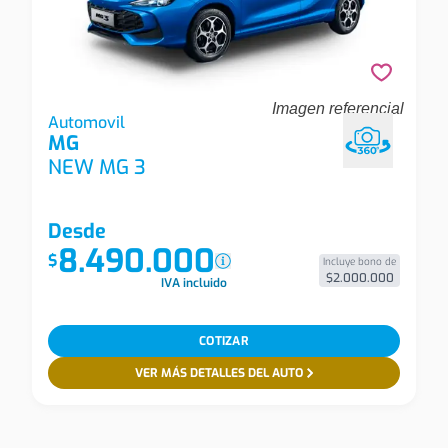
Imagen referencial
Mg New Mg 3 All New Mg3 1.5l Mt Std Automovil
Automovil
MG
NEW MG 3
Desde
8.490.000
$
Incluye bono de
$2.000.000
IVA incluido
COTIZAR
VER MÁS DETALLES DEL AUTO