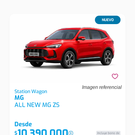
NUEVO
Imagen referencial
Mg All New Mg Zs All New Mg Zs 1.5l Mt Std
Station Wagon
MG
Station Wagon
ALL NEW MG ZS
Desde
10.390.000
$
Incluye bono de