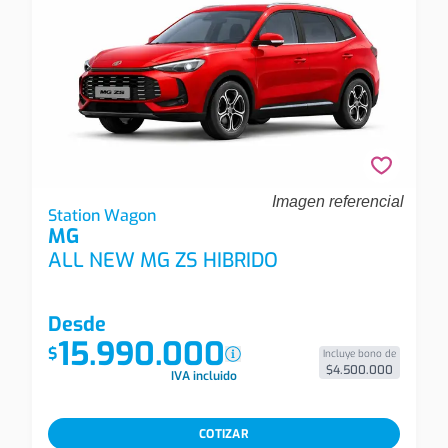
Imagen referencial
Mg All New Mg Zs Hibrido All New Mg Zs 1.5l Cvt
Station Wagon
MG
Com Hev Station Wagon
ALL NEW MG ZS HIBRIDO
Desde
15.990.000
$
Incluye bono de
$4.500.000
IVA incluido
COTIZAR