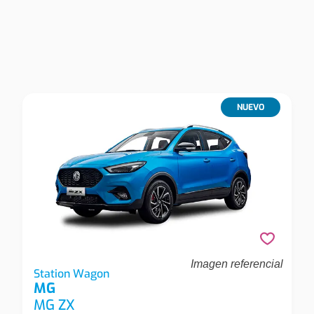
NUEVO
Imagen referencial
Mg Mg Zx Mg Zx 1.5c Mt Com Station Wagon
Station Wagon
MG
MG ZX