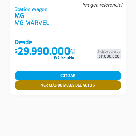
Imagen referencial
Mg Mg Marvel Mg Marvel R Dlx Station Wagon
Station Wagon
MG
MG MARVEL
Desde
29.990.000
$
Incluye bono de
$11.000.000
IVA incluido
COTIZAR
VER MÁS DETALLES DEL AUTO