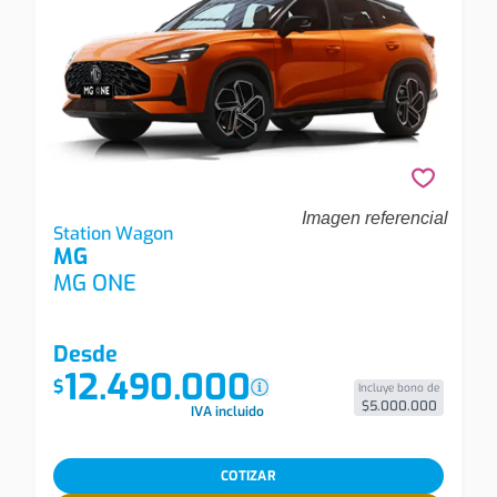
Imagen referencial
Mg Mg One Mg One 1.5t Cvt Com Station Wagon
Station Wagon
MG
MG ONE
Desde
12.490.000
$
Incluye bono de
$5.000.000
IVA incluido
COTIZAR