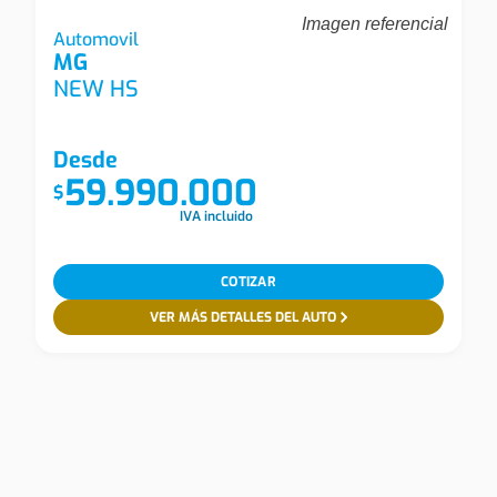
Imagen referencial
Mg New Hs Cyberster 77 Khw 2wd Automovil
Automovil
MG
NEW HS
Desde
59.990.000
$
IVA incluido
COTIZAR
VER MÁS DETALLES DEL AUTO