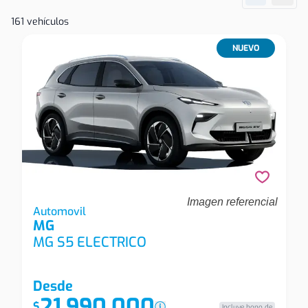
161 vehículos
NUEVO
Imagen referencial
Mg Mg S5 Electrico Mg S5 Ev 49 Kwh Com
Automovil
MG
Automovil
MG S5 ELECTRICO
Desde
21.990.000
$
Incluye bono de