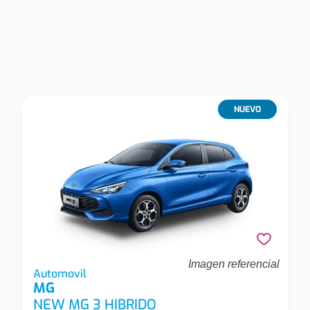
NUEVO
Imagen referencial
Mg New Mg 3 Hibrido New Mg3 Hev 80kwh Com
Automovil
MG
Automovil
NEW MG 3 HIBRIDO